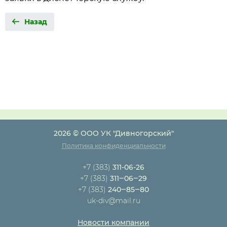
Назад
2026 © ООО УК "Дивногорский"
Политика конфиденциальности
+7 (383)
311-06-26
+7 (383)
311‒06‒29
+7 (383)
240‒85‒80
uk-div@mail.ru
Новости компании