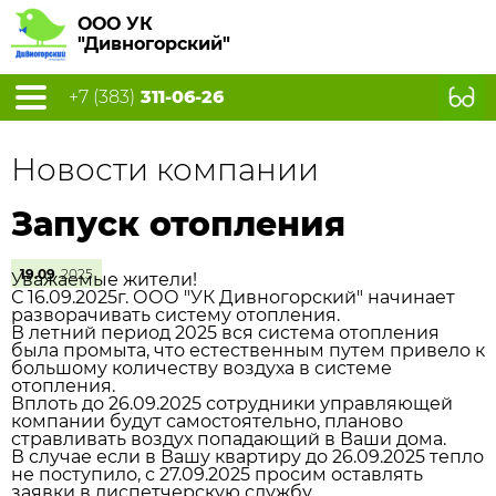
ООО УК
"Дивногорский"
+7 (383)
311-06-26
Новости компании
Запуск отопления
19.09
2025
Уважаемые жители!
С 16.09.2025г. ООО "УК Дивногорский" начинает
разворачивать систему отопления.
В летний период 2025 вся система отопления
была промыта, что естественным путем привело к
большому количеству воздуха в системе
отопления.
Вплоть до 26.09.2025 сотрудники управляющей
компании будут самостоятельно, планово
стравливать воздух попадающий в Ваши дома.
В случае если в Вашу квартиру до 26.09.2025 тепло
не поступило, с 27.09.2025 просим оставлять
заявки в диспетчерскую службу.